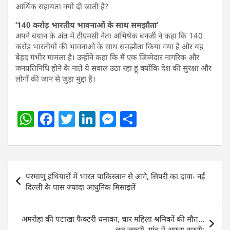
आर्थिक सहायता क्यों दी जाती है?
‘140 करोड़ भारतीय भावनाओं के साथ समझौता’
अपने बयान के अंत में टीएमसी नेता अभिषेक बनर्जी ने कहा कि 140
करोड़ भारतीयों की भावनाओं के साथ समझौता किया गया है और यह
बेहद गंभीर मामला है। उन्होंने कहा कि मैं एक जिम्मेदार नागरिक और
जनप्रतिनिधि होने के नाते ये सवाल उठा रहा हूं क्योंकि देश की सुरक्षा और
लोगों की जान से जुड़ा मुद्दा है।
W
F
T
Li
M
S
h
a
w
n
e
h
at
c
itt
k
ss
ar
s
e
er
e
e
e
Post
परमाणु हथियारों में भारत पाकिस्तान से आगे, सिपरी का दावा- नई
A
b
dI
n
navigation
दिल्ली के पास ज्यादा आधुनिक मिसाइलें
p
o
n
g
p
o
er
अमरोहा की पटाखा फैक्टरी धमाका, चार महिला श्रमिकों की माैत…
छह जख्मी, गांव में अफरा तफरी;