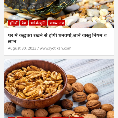
दुनियाँ
देश
धर्म-संस्कृति
वायरल सच
घर में कछुआ रखने से होगी धनवर्षा,जानें वास्तु नियम व
लाभ
August 30, 2023
www.Jyotikan.com