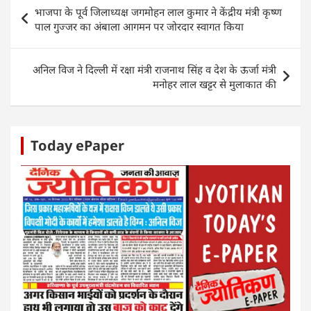
s
e
er
e
e
e
Post
भाजपा के पूर्व जिलाध्यक्ष जगमोहन लाल कुमार ने केंद्रीय मंत्री कृष्ण
A
b
dI
n
navigation
पाल गुज्जर का अंबाला आगमन पर जोरदार स्वागत किया
p
o
n
g
p
o
er
अनिल विज ने दिल्ली में रक्षा मंत्री राजनाथ सिंह व देश के ऊर्जा मंत्री
k
मनोहर लाल खट्टर से मुलाकात की
Today ePaper