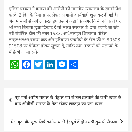
पुलिस प्रवक्ता ने बताया की आरोपी को माननीय न्यायालय के सामने पेश
करके 2 दिन के रिमान्ड पर लेकर आगामी कार्यवाही शुरू कर दी गई है।
अंत मे सभी से अपील करते हुए उन्होंने कहा कि अगर किसी को कहीं पर
भी नशा बिकता हुआ दिखाई दें तो भारत सरकार के द्वारा चलाई जा रही
नशें संबंधित टोल फ्री नंबर 1933, आॅनलाइन शिकायत पोर्टल
ठउइटअठअर.ॠडश्.कठ और हरियाणा एनसीबी के टॉल फ्री न. 90508-
91508 पर बेफिक्र होकर सूचना दें, ताकि नशा तस्करों को सलाखों के
पीछे भेजा जा सके।
W
F
T
Li
M
S
h
a
w
n
e
h
at
c
itt
k
ss
ar
s
e
er
e
e
e
Post
पूर्व मंत्री असीम गोयल के पेट्रोल पंप से तेल डलवाने की छपी खबर के
A
b
dI
n
navigation
बाद ओबीसी समाज के नेता संजय लाकड़ा का बड़ा ब्यान
p
o
n
g
p
o
er
मेरा गुट और गु्रप सिर्फकांग्रेस पार्टी है: पूर्व केंद्रीय मंत्री कुमारी सैलजा
k