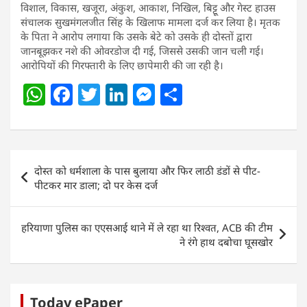
विशाल, विकास, खजूरा, अंकुश, आकाश, निखिल, बिट्टू और गेस्ट हाउस
संचालक सुखमंगलजीत सिंह के खिलाफ मामला दर्ज कर लिया है। मृतक
के पिता ने आरोप लगाया कि उसके बेटे को उसके ही दोस्तों द्वारा
जानबूझकर नशे की ओवरडोज दी गई, जिससे उसकी जान चली गई।
आरोपियों की गिरफ्तारी के लिए छापेमारी की जा रही है।
W
F
T
Li
M
S
h
a
w
n
e
h
at
c
itt
k
ss
ar
s
e
er
e
e
e
Post
दोस्त को धर्मशाला के पास बुलाया और फिर लाठी डंडों से पीट-
A
b
dI
n
navigation
पीटकर मार डाला; दो पर केस दर्ज
p
o
n
g
p
o
er
हरियाणा पुलिस का एएसआई थाने में ले रहा था रिश्वत, ACB की टीम
k
ने रंगे हाथ दबोचा घूसखोर
Today ePaper