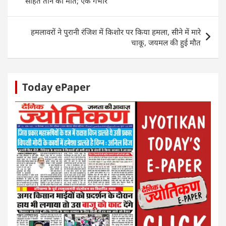
सहित तीन की मौत; एक गंभीर
p
o
n
g
p
o
er
हमलावरों ने पुरानी रंजिश में किशोर पर किया हमला, सीने में मारे
k
चाकू, जयमल की हुई मौत
Today ePaper