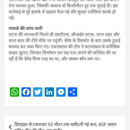
तेज धमाका हुआ, जिसकी आवाज दो किलोमीटर दूर तक सुनाई दी। इस
कार्रवाई से पूरे इलाके में दहशत फैल गई और सुरक्षा एजेंसियां सतर्क हो
गईं।
मामले की जांच जारी
घटना की जानकारी मिलते ही एसटीएफ, सीआईए स्टाफ, थाना शहर और
थाना सदर की टीमें मौके पर पहुंचीं। ग्रेनेड के विस्फोट के बाद उसके टुकड़े
बरामद कर जब्त किए गए। एफएसएल की टीम ने घटनास्थल से फॉरेंसिक
साक्ष्य जुटाए, जिनका विश्लेषण कर यह पता लगाने की कोशिश की जा
रही है कि ग्रेनेड किस तरह का था, और उसका स्रोत क्या था।
W
F
T
Li
M
S
h
a
w
n
e
h
at
c
itt
k
ss
ar
s
e
er
e
e
e
Post
डिवाइडर से टकराकर 50 मीटर तक घसीटती गई कार, BSF जवान
A
b
dI
n
navigation