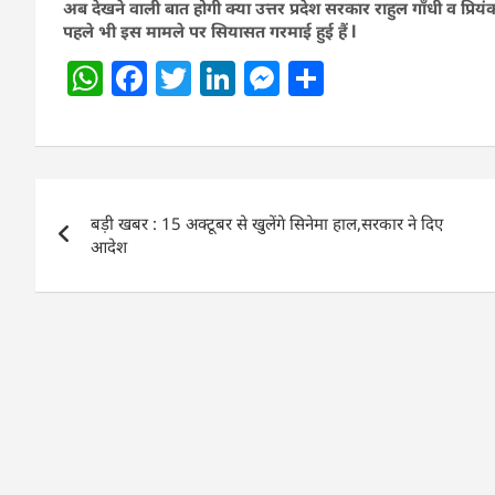
अब देखने वाली बात होगी क्या उत्तर प्रदेश सरकार राहुल गाँधी व प्रियं
पहले भी इस मामले पर सियासत गरमाई हुई हैं l
W
F
T
Li
M
S
h
a
w
n
e
h
at
c
itt
k
ss
ar
s
e
er
e
e
e
Post
A
b
dI
n
बड़ी खबर : 15 अक्टूबर से खुलेंगे सिनेमा हाल,सरकार ने दिए
navigation
p
o
n
g
आदेश
p
o
er
k