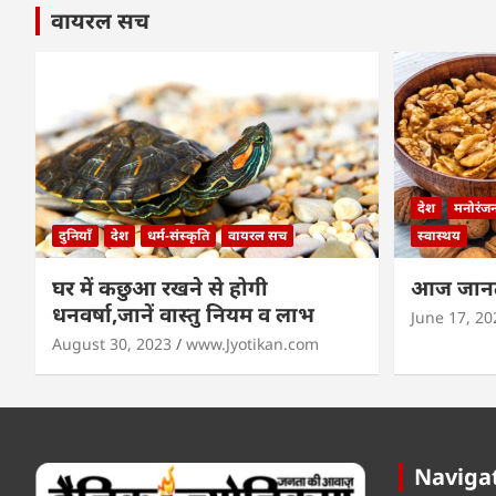
वायरल सच
देश
मनोरंज
दुनियाँ
देश
धर्म-संस्कृति
वायरल सच
स्वास्थय
घर में कछुआ रखने से होगी
आज जानते
धनवर्षा,जानें वास्तु नियम व लाभ
June 17, 20
August 30, 2023
www.Jyotikan.com
Naviga