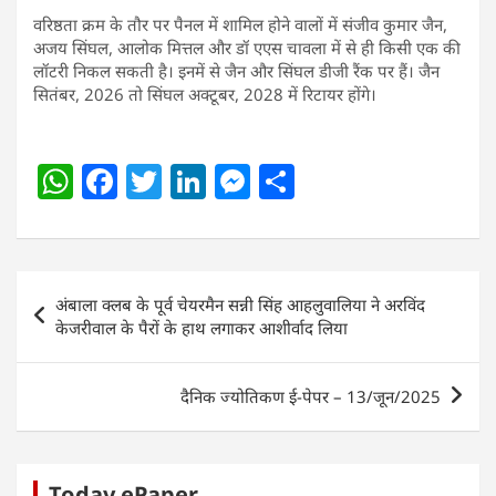
वरिष्ठता क्रम के तौर पर पैनल में शामिल होने वालों में संजीव कुमार जैन,
अजय सिंघल, आलोक मित्तल और डॉ एएस चावला में से ही किसी एक की
लॉटरी निकल सकती है। इनमें से जैन और सिंघल डीजी रैंक पर हैं। जैन
सितंबर, 2026 तो सिंघल अक्टूबर, 2028 में रिटायर होंगे।
W
F
T
Li
M
S
h
a
w
n
e
h
at
c
itt
k
ss
ar
s
e
er
e
e
e
Post
अंबाला क्लब के पूर्व चेयरमैन सन्नी सिंह आहलुवालिया ने अरविंद
A
b
dI
n
navigation
केजरीवाल के पैरों के हाथ लगाकर आशीर्वाद लिया
p
o
n
g
p
o
er
दैनिक ज्योतिकण ई-पेपर – 13/जून/2025
k
Today ePaper