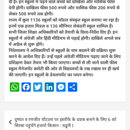
दी है। इन स्कूलों में पढ़ने वाले बच्चों को दाखिला और मासिक फीस
देनी होगी। दाखिला फीस 500 रुपये और मासिक फीस 200 रुपये से
लेकर 500 रुपये तक होगी।
राज्य में कुल 1136 स्कूलों को मॉडल संस्कृत स्कूल बनाया जा रहा है।
इनमें एक हजार मिडल व 136 सीनियर सेकंडरी स्कूल शामिल हैं।
सभी जिला शिक्षा अधिकारियों को तैयारी के दिशा-निर्देश दिए हैं। इन
स्कूलों में अंग्रेजी और हिंदी मीडियम से पढ़ाई होगी। दाखिले अगले सत्र
में अप्रैल से शुरू होंगे।
निदेशालय ने अधिकारियों से स्कूलों के नाम बदलने की प्रक्रिया शुरू
करने के आदेश दिए हैं। उन्हें पहले अंग्रेजी मीडियम पढ़ाए जाने के लिए
प्रशिक्षण देकर तैयार भी किया जाएगा। बच्चों से ली जाने वाली फीस
स्कूल मैनेजमेंट कमेटी की ओर से विद्यालयों के रख रखाव पर ही खर्च
की जाएगी। इन स्कूलों के डेवलपमेंट का प्लान बनेगा।
W
F
T
Li
M
S
h
a
w
n
e
h
at
c
itt
k
ss
ar
s
e
er
e
e
e
Post
दुष्यंत व रणजीत चौटाला पर इस्तीफे के दवाब बनाने के लिए 6 को
A
b
dI
n
navigation
सिरसा पहुंचेंगे हजारो किसान : चढूनी I