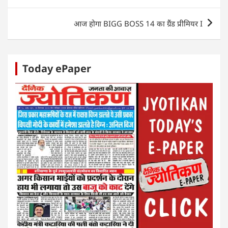
p
o
n
g
p
o
er
आज होगा BIGG BOSS 14 का ग्रैंड प्रीमियर I
k
Today ePaper