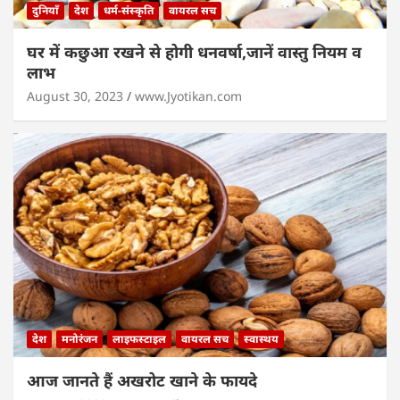
दुनियाँ
देश
धर्म-संस्कृति
वायरल सच
घर में कछुआ रखने से होगी धनवर्षा,जानें वास्तु नियम व
लाभ
August 30, 2023
www.Jyotikan.com
देश
मनोरंजन
लाइफस्टाइल
वायरल सच
स्वास्थय
आज जानते हैं अखरोट खाने के फायदे