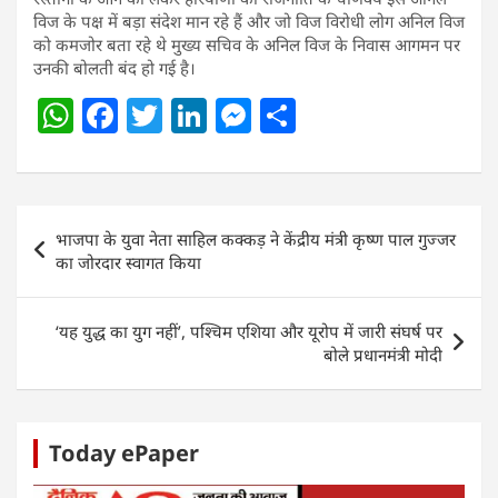
विज के पक्ष में बड़ा संदेश मान रहे हैं और जो विज विरोधी लोग अनिल विज
को कमजोर बता रहे थे मुख्य सचिव के अनिल विज के निवास आगमन पर
उनकी बोलती बंद हो गई है।
W
F
T
Li
M
S
h
a
w
n
e
h
at
c
itt
k
ss
ar
s
e
er
e
e
e
Post
भाजपा के युवा नेता साहिल कक्कड़ ने केंद्रीय मंत्री कृष्ण पाल गुज्जर
A
b
dI
n
navigation
का जोरदार स्वागत किया
p
o
n
g
p
o
er
‘यह युद्ध का युग नहीं’, पश्चिम एशिया और यूरोप में जारी संघर्ष पर
k
बोले प्रधानमंत्री मोदी
Today ePaper