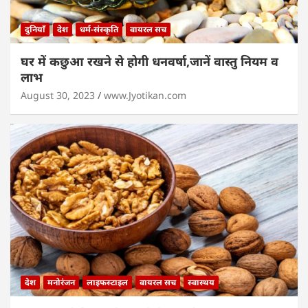
दुनियाँ
देश
धर्म-संस्कृति
वायरल सच
घर में कछुआ रखने से होगी धनवर्षा,जानें वास्तु नियम व
लाभ
August 30, 2023
www.Jyotikan.com
देश
मनोरंजन
लाइफस्टाइल
वायरल सच
स्वास्थय