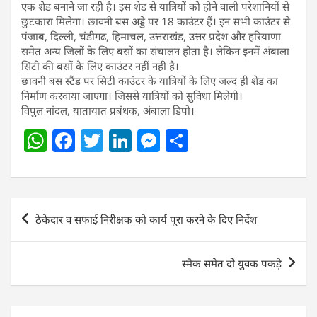
एक शेड बनाने जा रही है। इस शेड से यात्रियों को होने वाली परेशानियों से
छुटकारा मिलेगा। छावनी बस अड्डे पर 18 काउंटर हैं। इन सभी काउंटर से
पंजाब, दिल्ली, चंडीगढ, हिमाचल, उत्तराखंड, उत्तर प्रदेश और हरियाणा
समेत अन्य जिलों के लिए बसों का संचालन होता है। लेकिन इनमें अंबाला
सिटी की बसों के लिए काउंटर नहीं नही है।
छावनी बस स्टैंड पर सिटी काउंटर के यात्रियाें के लिए जल्द ही शेड का
निर्माण करवाया जाएगा। जिससे यात्रियों को सुविधा मिलेगी।
विपुल नांदल, यातायात प्रबंधक, अंबाला डिपो।
W
F
T
Li
M
S
h
a
w
n
e
h
at
c
itt
k
ss
ar
s
e
er
e
e
e
Post
ठेकेदार व सफाई निरीक्षक को कार्य पूरा करने के दिए निर्देश
A
b
dI
n
navigation
p
o
n
g
स्मैक समेत दो युवक पकड़े
p
o
er
k