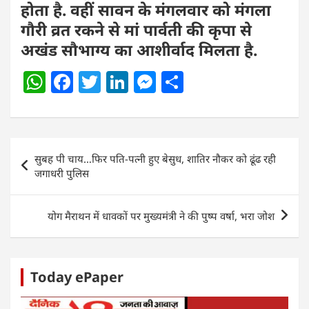
होता है. वहीं सावन के मंगलवार को मंगला
गौरी व्रत रकने से मां पार्वती की कृपा से
अखंड सौभाग्य का आशीर्वाद मिलता है.
W
F
T
Li
M
S
h
a
w
n
e
h
at
c
itt
k
ss
ar
s
e
er
e
e
e
Post
सुबह पी चाय…फिर पति-पत्नी हुए बेसुध, शातिर नौकर को ढूंढ रही
A
b
dI
n
navigation
जगाधरी पुलिस
p
o
n
g
p
o
er
योग मैराथन में धावकों पर मुख्यमंत्री ने की पुष्प वर्षा, भरा जोश
k
Today ePaper