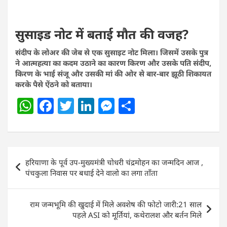
सुसाइड नोट में बताई मौत की वजह?
संदीप के लोअर की जेब से एक सुसाइट नोट मिला। जिसमें उसके पुत्र
ने आत्महत्या का कदम उठाने का कारण किरण और उसके पति संदीप,
किरण के भाई संजू और उसकी मां की ओर से बार-बार झूठी शिकायत
करके पैसे ऐंठने को बताया।
W
F
T
Li
M
S
h
a
w
n
e
h
at
c
itt
k
ss
ar
s
e
er
e
e
e
Post
हरियाणा के पूर्व उप-मुख्यमंत्री चोधरी चंद्रमोहन का जन्मदिन आज ,
A
b
dI
n
navigation
पंचकुला निवास पर बधाई देने वालो का लगा ताँता
p
o
n
g
p
o
er
राम जन्मभूमि की खुदाई में मिले अवशेष की फोटो जारी:21 साल
k
पहले ASI को मूर्तियां, कथेरालश और बर्तन मिले