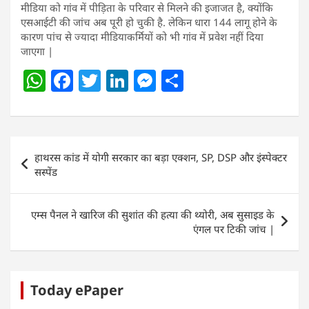
मीडिया को गांव में पीड़िता के परिवार से मिलने की इजाजत है, क्योंकि
एसआईटी की जांच अब पूरी हो चुकी है. लेकिन धारा 144 लागू होने के
कारण पांच से ज्यादा मीडियाकर्मियों को भी गांव में प्रवेश नहीं दिया
जाएगा |
W
F
T
Li
M
S
h
a
w
n
e
h
at
c
itt
k
ss
ar
s
e
er
e
e
e
Post
हाथरस कांड में योगी सरकार का बड़ा एक्शन, SP, DSP और इंस्पेक्टर
A
b
dI
n
navigation
सस्पेंड
p
o
n
g
p
o
er
एम्स पैनल ने खारिज की सुशांत की हत्या की थ्योरी, अब सुसाइड के
k
एंगल पर टिकी जांच |
Today ePaper