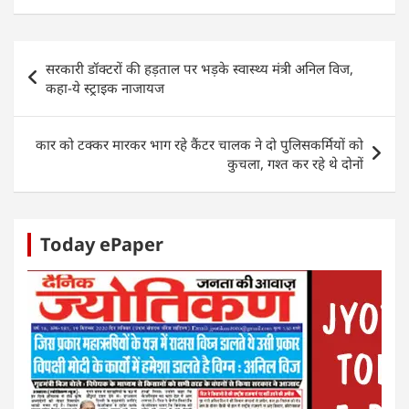
at
c
itt
k
ss
ar
s
e
er
e
e
e
Post
सरकारी डॉक्टरों की हड़ताल पर भड़के स्वास्थ्य मंत्री अनिल विज,
A
b
dI
n
navigation
कहा-ये स्ट्राइक नाजायज
p
o
n
g
p
o
er
कार को टक्कर मारकर भाग रहे कैंटर चालक ने दो पुलिसकर्मियों को
k
कुचला, गश्त कर रहे थे दोनों
Today ePaper