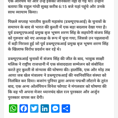
एक आश्चर्य था और उन्हें इसकी जानकारी नहीं दी गई थी। उन्होंने
बताया कि राहुल गांधी सुबह करीब 6:15 बजे यहां पहुंचे और उनके
साथ व्यायाम किया।
पिछले सप्ताह भारतीय कुश्ती महासंघ (डब्ल्यूएफआई) के चुनावों के
समापन के बाद से भारत की कुश्ती में एक बड़ा बदलाव देखा गया है।
पूर्व डब्ल्यूएफआई प्रमुख बृज भूषण शरण सिंह के सहयोगी संजय सिंह
को गुरुवार को नए अध्यक्ष के रूप में चुना गया, जिससे उन पहलवानों
में बड़ी निराशा हुई जो पूर्व डब्ल्यूएफआई प्रमुख बृज भूषण शरण सिंह
के खिलाफ विरोध प्रदर्शन कर रहे थे।
डब्ल्यूएफआई चुनावों में संजय सिंह की जीत के बाद, भावुक साक्षी
मलिक ने राष्ट्रीय राजधानी में एक संवाददाता सम्मेलन को संबोधित
करते हुए कुश्ती से संन्यास की घोषणा की। हालाँकि, एक और मोड़ तब
आया जब खेल मंत्रालय ने डब्ल्यूएफआई की नवनिर्वाचित संस्था को
निलंबित कर दिया। बजरंग पुनिया द्वारा अपना पद्मश्री लौटाने के तुरंत
बाद, एक अन्य ओलंपियन विनेश फोगाट ने मंगलवार को घोषणा की
कि वह भी अपना मेजर ध्यानचंद खेल रत्न पुरस्कार और अर्जुन
पुरस्कार वापस कर देंगी।
W
F
T
Li
M
S
h
a
w
n
e
h