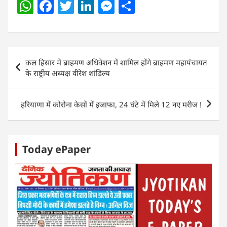
W
F
T
Li
M
S
h
a
w
n
e
h
at
c
itt
k
ss
ar
s
e
er
e
e
e
Post
कल हिसार में ब्राहमण अधिवेशन में शामिल होंगे ब्राहमण महापंचायत
A
b
dI
n
navigation
के राष्ट्रीय अध्यक्ष वीरेश शांडिल्य
p
o
n
g
p
o
er
हरियाणा में कोरोना केसों में इजाफा, 24 घंटे में मिले 12 नए मरीज !
k
Today ePaper