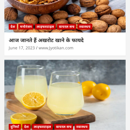
देश
मनोरंजन
लाइफस्टाइल
वायरल सच
स्वास्थय
आज जानते हैं अखरोट खाने के फायदे
June 17, 2023
www.Jyotikan.com
दुनियाँ
देश
लाइफस्टाइल
वायरल सच
स्वास्थय