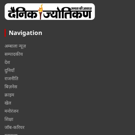
Navigation
अम्बाला न्यूज़
सम्पादकीय
देश
दुनियाँ
राजनीति
बिज़नेस
क्राइम
खेल
मनोरंजन
शिक्षा
जॉब-करियर