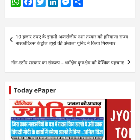
W
F
T
Li
M
S
h
a
w
n
e
h
at
c
itt
k
ss
ar
s
e
er
e
e
e
Post
10 हजार रुपए के इनामी अन्तर्राजीय नशा तस्कर को हरियाणा राज्य
A
b
dI
n
navigation
नारकोटिक्स कंट्रोल ब्यूरो की अंबाला यूनिट ने किया गिरफ्तार
p
o
n
g
p
o
er
नॉन-स्टॉप सरकार का संकल्प – धर्मक्षेत्र कुरुक्षेत्र को वैश्विक पहचान!
k
Today ePaper