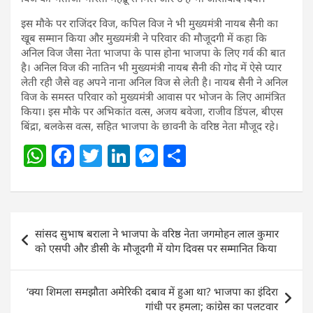
इस मौके पर राजिंदर विज, कपिल विज ने भी मुख्यमंत्री नायब सैनी का
खूब सम्मान किया और मुख्यमंत्री ने परिवार की मौजूदगी में कहा कि
अनिल विज जैसा नेता भाजपा के पास होना भाजपा के लिए गर्व की बात
है। अनिल विज की नातिन भी मुख्यमंत्री नायब सैनी की गोद में ऐसे प्यार
लेती रही जैसे वह अपने नाना अनिल विज से लेती है। नायब सैनी ने अनिल
विज के समस्त परिवार को मुख्यमंत्री आवास पर भोजन के लिए आमंत्रित
किया। इस मौके पर अभिकांत वत्स, अजय बवेजा, राजीव डिंपल, बीएस
बिंद्रा, बलकेस वत्स, सहित भाजपा के छावनी के वरिष्ठ नेता मौजूद रहे।
W
F
T
Li
M
S
h
a
w
n
e
h
at
c
itt
k
ss
ar
s
e
er
e
e
e
Post
सांसद सुभाष बराला ने भाजपा के वरिष्ठ नेता जगमोहन लाल कुमार
A
b
dI
n
navigation
को एसपी और डीसी के मौजूदगी में योग दिवस पर सम्मानित किया
p
o
n
g
p
o
er
‘क्या शिमला समझौता अमेरिकी दबाव में हुआ था? भाजपा का इंदिरा
k
गांधी पर हमला; कांग्रेस का पलटवार