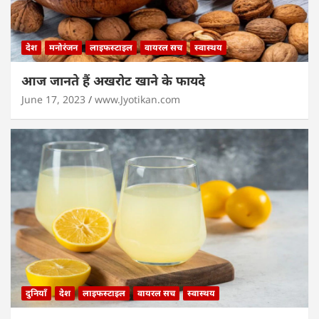
देश
मनोरंजन
लाइफस्टाइल
वायरल सच
स्वास्थय
आज जानते हैं अखरोट खाने के फायदे
June 17, 2023
www.Jyotikan.com
दुनियाँ
देश
लाइफस्टाइल
वायरल सच
स्वास्थय