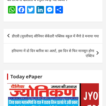
W
F
T
Li
M
S
h
a
w
n
e
h
at
c
itt
k
ss
ar
s
e
er
e
e
e
Post
डीएवी (मुरलीधर) सीनियर सेकेंडरी पब्लिक स्कूल में मैंगो डे मनाया गया
A
b
dI
n
navigation
p
o
n
g
हरियाणा में दो दिन बारिश का अलर्ट, इस दिन से फिर मानसून होगा
p
o
er
एक्टिव
k
Today ePaper