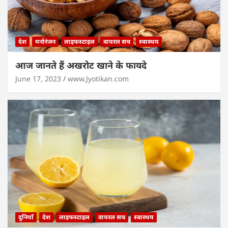
देश
मनोरंजन
लाइफस्टाइल
वायरल सच
स्वास्थय
आज जानते हैं अखरोट खाने के फायदे
June 17, 2023
www.Jyotikan.com
दुनियाँ
देश
लाइफस्टाइल
वायरल सच
स्वास्थय