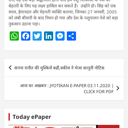
बेहतरी के लिए यह लक्ष्य हासिल कर सकते हैं। उन्होंने डॉ। सिंह को एक
सरल, ईमानदार और मेहनती व्यक्ति बताया, जिनका 27 जनवरी, 2005
को लंबी बीमारी के बाद निधन हो गया और देश के पशुपालन पेशे को बड़ा
नुकसान उठाना पड़ा।
W
F
T
Li
M
S
h
a
w
n
e
h
at
c
itt
k
ss
ar
s
e
er
e
e
e
Post
कंगना रानौत की मुश्किलें बढीं,वकील ने भेजा कानूनी नोटिस
A
b
dI
n
navigation
p
o
n
g
आज का अखबार : JYOTIKAN E-PAPER 03.11.2020 |
p
o
er
CLICK FOR PDF
k
Today ePaper