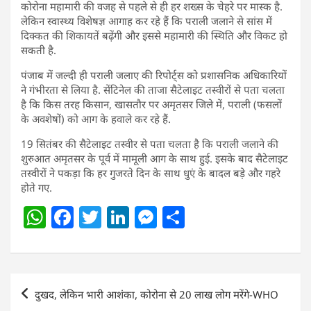
कोरोना महामारी की वजह से पहले से ही हर शख्स के चेहरे पर मास्क है.
लेकिन स्वास्थ्य विशेषज्ञ आगाह कर रहे हैं कि पराली जलाने से सांस में
दिक्कत की शिकायतें बढ़ेंगी और इससे महामारी की स्थिति और विकट हो
सकती है.
पंजाब में जल्दी ही पराली जलाए की रिपोर्ट्स को प्रशासनिक अधिकारियों
ने गंभीरता से लिया है. सेंटिनेल की ताजा सैटेलाइट तस्वीरों से पता चलता
है कि किस तरह किसान, खासतौर पर अमृतसर जिले में, पराली (फसलों
के अवशेषों) को आग के हवाले कर रहे हैं.
19 सितंबर की सैटेलाइट तस्वीर से पता चलता है कि पराली जलाने की
शुरुआत अमृतसर के पूर्व में मामूली आग के साथ हुई. इसके बाद सैटेलाइट
तस्वीरों ने पकड़ा कि हर गुजरते दिन के साथ धुएं के बादल बड़े और गहरे
होते गए.
W
F
T
Li
M
S
h
a
w
n
e
h
at
c
itt
k
ss
ar
s
e
er
e
e
e
Post
दुखद, लेकिन भारी आशंका, कोरोना से 20 लाख लोग मरेंगे-WHO
A
b
dI
n
navigation