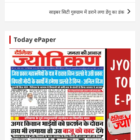
p
o
n
g
साइबर सिटी गुरुग्राम में डराने लगा डेंगू का डंक
p
o
er
k
Today ePaper