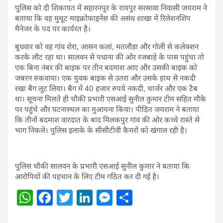
पुलिस को दी शिकायत में सहारनपुर के रायपुर सरसावा निवासी जयराम ने
बताया कि वह मुथूट माइक्रोफाइनेंस की असंध शाखा में रिलेशनशिप
मैनेजर के पद पर कार्यरत है।
बुधवार को वह गांव शेरा, आसन कलां, मतलौडा और गोली से कलेक्शन
करके लौट रहा था। सालवन से पधाना की ओर रजबाहे के पास पहुंचा तो
एक बिना नंबर की बाइक पर तीन बदमाश आए और उसकी बाइक को
जबरन रुकवाया। एक युवक बाइक से उतरा और उसके हाथ से नकदी
रखा बैग लूट लिया। बैग में 40 हजार रुपये नकदी, चार्जर और एक टैब
था। सूचना मिलते ही चौकी प्रभारी एसआई सुनील कुमार टीम सहित मौके
पर पहुंचे और घटनास्थल का मुआयना किया। पीड़ित जयराम ने बताया
कि तीनों बदमाश वारदात के बाद मिलकपुर गांव की ओर कच्चे रास्ते से
भाग निकले। पुलिस इलाके के सीसीटीवी कैमरों को खंगाल रही है।
पुलिस चौकी सालवन के प्रभारी एसआई सुनील कुमार ने बताया कि
आरोपियों की पहचान के लिए टीम गठित कर दी गई है।
W
F
T
Li
M
S
h
a
w
n
e
h