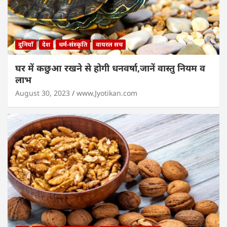
दुनियाँ
देश
धर्म-संस्कृति
वायरल सच
घर में कछुआ रखने से होगी धनवर्षा,जानें वास्तु नियम व
लाभ
August 30, 2023
www.Jyotikan.com