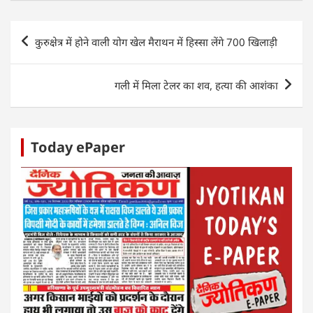
at
c
itt
k
ss
ar
s
e
er
e
e
e
Post
कुरुक्षेत्र में होने वाली योग खेल मैराथन में हिस्सा लेंगे 700 खिलाड़ी
A
b
dI
n
navigation
p
o
n
g
गली में मिला टेलर का शव, हत्या की आशंका
p
o
er
k
Today ePaper