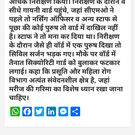
औचक निरीक्षण किया। निरीक्षण के दौरान वे
सीधे गायनी वार्ड पहुंचे, जहां सीएमओ ने
पहले तो नर्सिंग ऑफिसर व अन्य स्टाफ से
पूछा की कोई पुरुष तो वार्ड में दाखिल नहीं
है। स्टाफ ने तो मना कर दिया था। निरीक्षण
के दौरान जैसे ही वॉर्ड में एक पुरुष दिखा तो
सिविल सर्जन भड़क गए। मौके पर वॉर्ड में
तैनात सिक्योरिटी गार्ड को बुलाकर फटकार
लगाई। कहा कि प्रसूति और महिला रोग
विभाग अत्यंत संवेदनशील क्षेत्र है, जहां
मरीज की गरिमा का विशेष ध्यान रखा जाना
चाहिए।
W
F
T
Li
M
S
h
a
w
n
e
h
at
c
itt
k
ss
ar