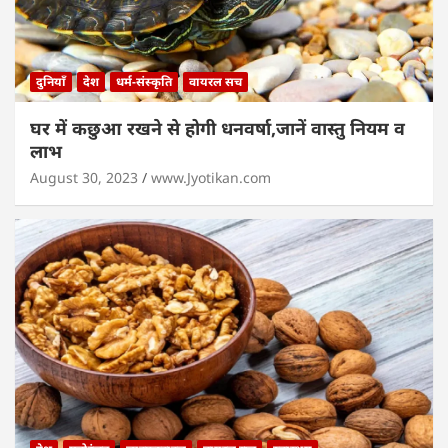
दुनियाँ
देश
धर्म-संस्कृति
वायरल सच
घर में कछुआ रखने से होगी धनवर्षा,जानें वास्तु नियम व
लाभ
August 30, 2023
www.Jyotikan.com