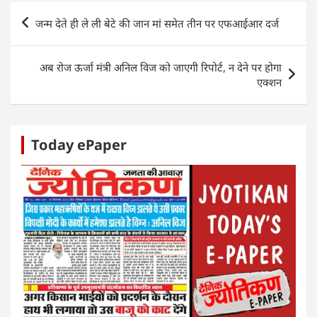
s
e
er
e
e
e
Post
जन्म देते ही ले ली बेटे की जान मां समेत तीन पर एफआईआर दर्ज
A
b
dI
n
navigation
p
o
n
g
अब रोज ऊर्जा मंत्री अनिल विज को जाएगी रिपोर्ट, न देने पर होगा
p
o
er
एक्शन
k
Today ePaper