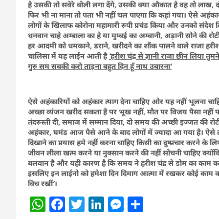
है उसकी तो सवेरे बोली लगा देंगे, उसकी क्या औकात है वह तो ला
फिर भी ना माना तो पता भी नहीं चल पाएगा कि कहां गया। ऐसे अहं
लोगों के खिलाफ कोरोना महामारी रुपी प्रचंड किया और उनको संदेश 
धनवान चाहे अम्बाला का है या मुम्बई का अम्बानी, अड़ानी सोने की रोट
हर आदमी को धमकाने, डराने, खरीदने का शौंक पालने वाले राजा हरीश
चालिसा में यह लाईन आती है
‘हरीश चंद्र से ज्ञानी राजा छीन लिया 
गुुरु सम सबकी करो ताड़ना बहुत दिन हूँ
नाथ उबारना’
ऐसे अहंकारियों को अहंकार त्याग देना चाहिए और यह नहीं भूलना चाहिए
अच्छा व्यंजन खरीद सकता है पर भूख नहीं, मौत पर विजय पैसा नहीं 
तंदरुस्ती दी, समाज में सम्मान दिया, दो समय की अच्छी इज्जत की रो
अहंकार, घमंड आज पैसे आने के बाद लोगों में ज्यादा आ गया है। ऐसे
दिखाने का प्रयास हमे नहीं करना चाहिए किसी का दुष्प्रचार करने के 
जीवन लीला खत्म करने या नुक्सान करने की नहीं सोचनी चाहिए क्योंक
बलवान है और यही कारण है कि समय ने हरीश चंद्र से डोम का काम कर
इसलिए इन लाईनो को हमेशा दिन दिमाग आत्मा में रखकर कोई काम क
विच रखीं’।
W
F
T
Li
M
S