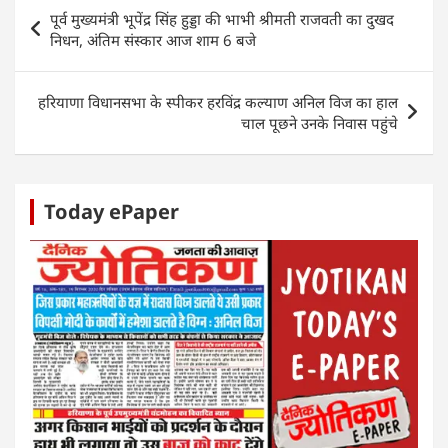
s
e
er
e
e
e
Post
पूर्व मुख्यमंत्री भूपेंद्र सिंह हुड्डा की भाभी श्रीमती राजवती का दुखद
A
b
dI
n
navigation
निधन, अंतिम संस्कार आज शाम 6 बजे
p
o
n
g
p
o
er
हरियाणा विधानसभा के स्पीकर हरविंद्र कल्याण अनिल विज का हाल
k
चाल पूछने उनके निवास पहुंचे
Today ePaper