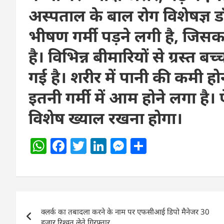
अस्पताल के बाल रोग विशेषज्ञ ड
भीषण गर्मी पड़ने लगी है, जिसका
है। विभिन्न बीमारियों से ग्रस्त
गई है। शरीर में पानी की कमी होन
इतनी गर्मी में आम होने लगा है। 
विशेष ख्याल रखना होगा।
W
F
T
Li
M
S
h
a
w
n
e
h
at
c
itt
k
ss
ar
s
e
er
e
e
e
Post
A
b
dI
n
क्लर्क का तबादला करने के नाम पर एफसीआई डिपो मैनेजर 30
navigation
हजार रिश्वत लेते गिरफ्तार