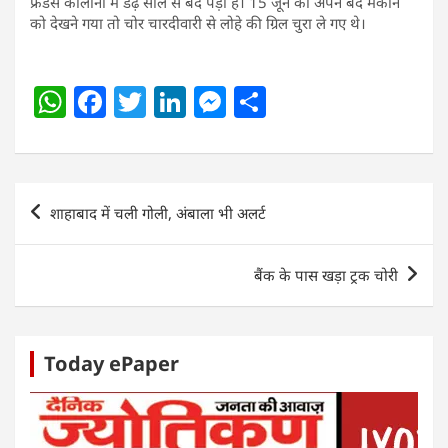
फ्रेंडस कॉलोनी में डेढ़ साल से बंद पड़ा है। 15 जून को अपने बंद मकान
को देखने गया तो चोर चारदीवारी से लोहे की ग्रिल चुरा ले गए थे।
W
F
T
Li
M
S
h
a
w
n
e
h
at
c
itt
k
ss
ar
s
e
er
e
e
e
Post
शाहाबाद में चली गोली, अंबाला भी अलर्ट
A
b
dI
n
navigation
p
o
n
g
बैंक के पास खड़ा ट्रक चोरी
p
o
er
k
Today ePaper