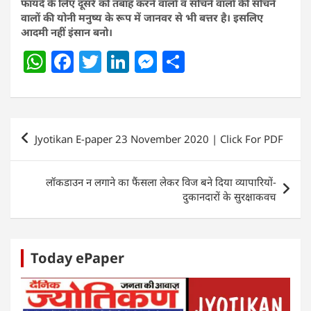
फायदे के लिए दूसरे को तबाह करने वालों व सोचने वालों की सोचने
वालों की योनी मनुष्य के रूप में जानवर से भी बत्तर है। इसलिए
आदमी नहीं इंसान बनो।
W
F
T
Li
M
S
h
a
w
n
e
h
at
c
itt
k
ss
ar
s
e
er
e
e
e
Post
Jyotikan E-paper 23 November 2020 | Click For PDF
A
b
dI
n
navigation
p
o
n
g
लॉकडाउन न लगाने का फैंसला लेकर विज बने दिया व्यापारियों-
p
o
er
दुकानदारों के सुरक्षाकवच
k
Today ePaper