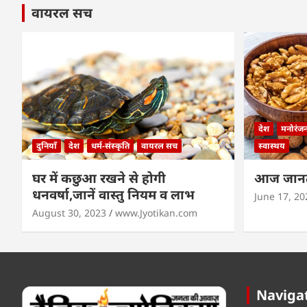
वायरल सच
देश
मनोरंज
दुनियाँ
देश
धर्म-संस्कृति
वायरल सच
स्वास्थय
घर में कछुआ रखने से होगी
आज जानते
धनवर्षा,जानें वास्तु नियम व लाभ
June 17, 20
August 30, 2023
www.Jyotikan.com
Naviga