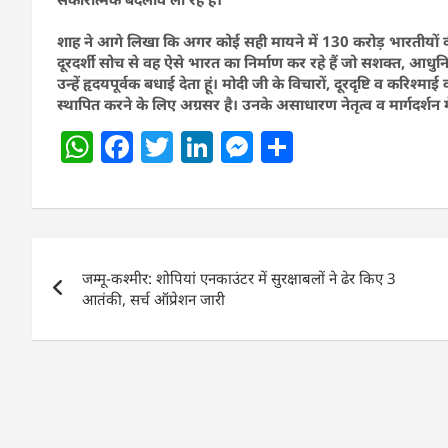
शाह ने आगे लिखा कि अगर कोई सही मायने में 130 करोड़ भारतीयों की
दूरदर्शी सोच से वह ऐसे भारत का निर्माण कर रहे हैं जो सशक्त, आधुनि
उन्हें हृदयपूर्वक बधाई देता हूं। मोदी जी के विचारों, दूरदृष्टि व करिश्म
स्थापित करने के लिए अग्रसर है। उनके असाधारण नेतृत्व व मार्गदर्शन में
W
F
T
Li
M
S
h
a
w
n
e
h
at
c
itt
k
ss
ar
s
e
er
e
e
e
Post
A
b
dI
n
जम्मू-कश्मीर: शोपियां एनकाउंटर में सुरक्षाबलों ने ढेर किए 3
navigation
p
o
n
g
आतंकी, सर्च ऑप्रेशन जारी
p
o
er
k