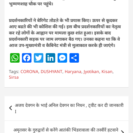
भुम्मणशाह चौक पर पहुंचे।
प्रदर्शनकारियों ने बेरिगेट तोडऩे के भी प्रयास किए। ऊपर से कूदकर
आए बढऩे की भी कोशिश की गई। इस बीच प्रदर्शनकारियों का नेतृत्व
कर रहे लोगों के आह्वान पर मामला कुछ शांत हुआ। इसके बाद
प्रदर्शनकारी सड़क पर जाम लगाकर बैठ गए। उनका कहना था कि वे
आज उप-मुख्यमंत्री व कैबिनेट मंत्री से मुलाकात करके ही जाएंगे।
W
F
T
Li
M
S
h
a
w
n
e
h
Tags:
CORONA
,
DUSHYANT
,
Haryana
,
Jyotikan
,
Kisan
,
at
c
itt
k
ss
ar
Sirsa
s
e
er
e
e
e
A
b
dI
n
Post
p
o
n
g
अजय देवगन के भाई अनिल देवगन का निधन , ट्वीट कर दी जानकारी
navigation
I
p
o
er
k
अमृतसर के गुरुद्वारों से करेंगे आतंकी भिंडरावाला की तस्वीरें हटवाने