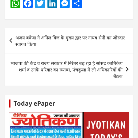
W
F
T
Li
M
S
h
a
w
n
e
h
at
c
itt
k
ss
ar
s
e
er
e
e
e
Post
अजय बवेजा ने अनिल विज के मुख्य द्वार पर नायब सैनी का जोरदार
A
b
dI
n
navigation
स्वागत किया
p
o
n
g
p
o
er
भाजपा की केंद्र व राज्य सरकार में निरंतर बढ़ रहा है सांसद कार्तिकेय
k
शर्मा व उनके परिवार का रूतबा, पंचकूला में ली अधिकारियों की
बैठक
Today ePaper