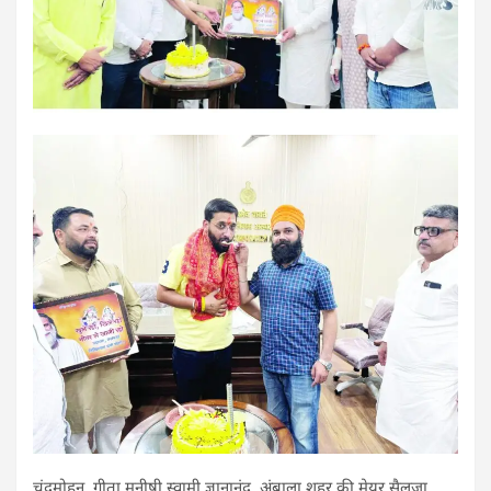
चंद्रमोहन, गीता मनीषी स्वामी ज्ञानानंद, अंबाला शहर की मेयर सैलजा