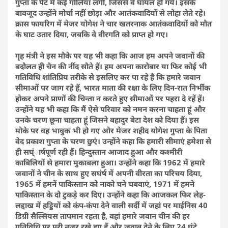
गुप्ता के पेट में कई गोलियां लगी, जिससे वे घायल हो गये। इसके
बावजूद उन्होंने मोर्चा नहीं छोड़ा और आतंकवादियों से लोहा लेते रहे।
क्रास फायरिग में मेजर योगेश ने चार खतरनाक आतंकवादियों को मौत
के घाट उतार दिया, जबकि वे वीरगति को प्राप्त हो गए।
गृह मंत्री ने इस मौके पर यह भी कहा कि आज हम अपने जवानों की
बदौलत ही चैन की नींद सौते हैं। हम अपना कारोबार या फिर कोई भी
गतिविधि शांतिप्रिय तरीके से इसलिए कर पा रहे है कि हमारे जवान
सीमाओं पर जाग रहे हैं, भारत माता की रक्षा के लिए दिन-रात निर्भीक
होकर अपने प्राणों की चिन्ता न करते हुए सीमाओं पर पहरा दे रहें हैं।
उन्होंने यह भी कहा कि मैं ऐसे परिवार को नमन करना चाहता हूं और
उनके चरण छूना चाहता हूं जिसने बहादुर बेटा देश को दिया हैं। इस
मौके पर वह भावुक भी हो गए और मेजर शहीद योगेश गुप्ता के पिता
वेद प्रकाश गुप्ता के चरण छुएं। उन्होंने कहा कि हमारी सीमाएं हमेशा से
ही सघ्ंार्षपूर्ण रही हैं। हिन्दुस्तान आजाद हुआ और कश्मीरी
काबिलियों से हमारा मुकाबला हुआ। उन्होंने कहा कि 1962 में हमारे
जवानों ने चीन के साथ हुए सघंर्ष में अपनी वीरता का परिचय दिया,
1965 में हमनें पाकिस्तान को नाको चने चबवाएं, 1971 में हमने
पाकिस्तान के दो टुकड़े कर दिए। उन्होंने कहा कि आजकल फिर लेह-
लद्दाख में हड्डियों को कंप-कंपा देने वाली सर्दी में जहां पर माईनिस 40
डिग्री सैल्सियस तापमान रहता है, वहां हमारे जवान चीन की हर
गतिविधि पर पूरी नजर रखे हुए हैं और जवाब देने के लिए 24 घंटे