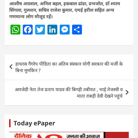
आशीष अग्रवाल, अनिल बहल, इकबाल ढांडा, प्रभजोत, डॉ श्याम
सिंगला, गुलशन, सचिव राजेश कुमार, एमई हरीश सहित अन्य
गणमान्य लोग मौजूद रहें।
W
F
T
Li
M
S
h
a
w
n
e
h
at
c
itt
k
ss
ar
s
e
er
e
e
e
Post
हाथरस गैंगरेप पीडिता का अंतिम संस्कार योगी सरकार की मर्जी के
A
b
dI
n
navigation
बिना मुमकिन ?
p
o
n
g
p
o
er
आरजेडी नेता तेज प्रताप यादव की बिगड़ी तबीयत , भाई तेजस्वी व
k
माता राबड़ी देवी देखने पहुंचे
Today ePaper