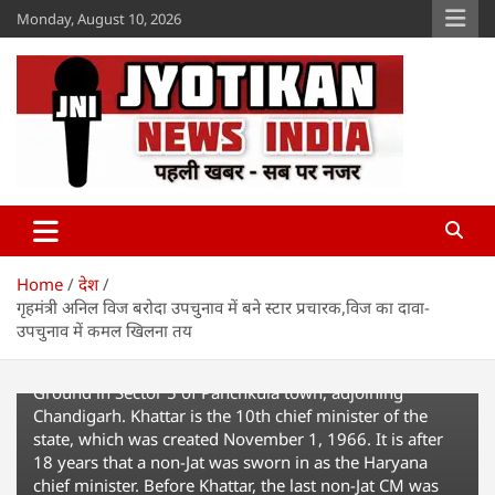
Skip
Monday, August 10, 2026
to
content
Jyotikan
www.jyotikan.com
PANCHKULA, INDIA - OCTOBER 26: (L-R) Ram Bliash
Sharma, Manohar Lal Khattar, Haryana's new chief
minister, Anil Vij , OP Dhankar, newly appointed Cabinet
Home
देश
Minister during the oath ceremony of Manohar Lal
गृहमंत्री अनिल विज बरोदा उपचुनाव में बने स्टार प्रचारक,विज का दावा-
Khattar on October 26, 2014 in Panchkula, India.
उपचुनाव में कमल खिलना तय
Haryana governor Kaptan Singh Solanki administered
the oath of office and secrecy to Khattar at the Mela
Ground in Sector 5 of Panchkula town, adjoining
Chandigarh. Khattar is the 10th chief minister of the
state, which was created November 1, 1966. It is after
18 years that a non-Jat was sworn in as the Haryana
chief minister. Before Khattar, the last non-Jat CM was