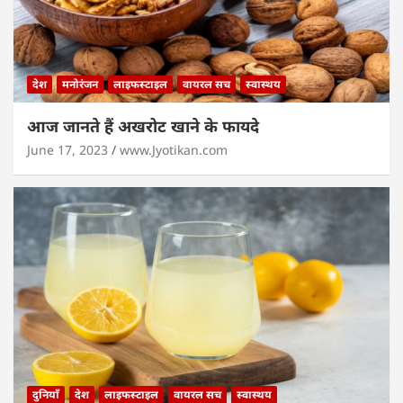
देश
मनोरंजन
लाइफस्टाइल
वायरल सच
स्वास्थय
आज जानते हैं अखरोट खाने के फायदे
June 17, 2023
www.Jyotikan.com
दुनियाँ
देश
लाइफस्टाइल
वायरल सच
स्वास्थय