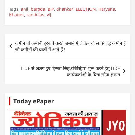
h
a
w
n
e
h
Tags:
anil
,
baroda
,
BJP
,
dhankar
,
ELECTION
,
Haryana
,
at
c
itt
k
ss
ar
Khatter
,
rambilas
,
vij
s
e
er
e
e
e
A
b
dI
n
Post
p
o
n
g
कमीने तो कमीनी हरकतें करते जमाने में,लेकिन वो सबसे बड़े कमीने हैं
navigation
जो कमीनों की बातों में आते हैं !
p
o
er
k
HDF से अलग हुए हिम्मत सिंह,रजिस्ट्रियां शुरू करने हेतु HDF
कार्यकर्ताओं के बिना सौंपा ज्ञापन
Today ePaper