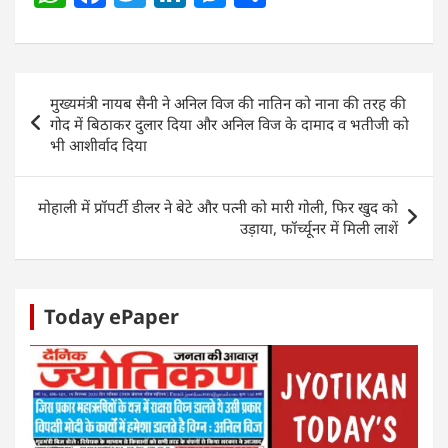
h
a
w
n
e
h
at
c
itt
k
ss
ar
s
e
er
e
e
e
Post
मुख्यमंत्री नायब सैनी ने अनिल विज की नातिन को नाना की तरह की
A
b
dI
n
navigation
गोद में बिठाकर दुलार दिया और अनिल विज के दामाद व भतीजी को
p
o
n
g
भी आशीर्वाद दिया
p
o
er
k
मोहाली में प्रॉपर्टी डीलर ने बेटे और पत्नी को मारी गोली, फिर खुद को
उड़ाया, फॉर्च्यूनर में मिली लाशें
Today ePaper