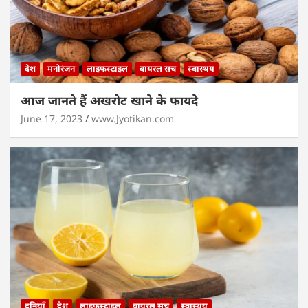
देश
मनोरंजन
लाइफस्टाइल
वायरल सच
स्वास्थय
आज जानते हैं अखरोट खाने के फायदे
June 17, 2023
www.Jyotikan.com
दुनियाँ
देश
लाइफस्टाइल
वायरल सच
स्वास्थय