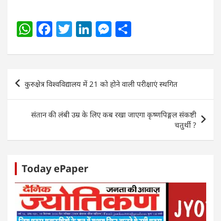
W
F
T
Li
M
S
h
a
w
n
e
h
at
c
itt
k
ss
ar
s
e
er
e
e
e
Post
कुरुक्षेत्र विश्वविद्यालय में 21 को होने वाली परीक्षाएं स्थगित
A
b
dI
n
navigation
p
o
n
g
संतान की लंबी उम्र के लिए कब रखा जाएगा कृष्णपिङ्गल संकष्टी
p
o
er
चतुर्थी ?
k
Today ePaper