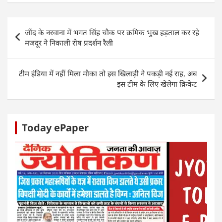
at
c
itt
k
ss
ar
s
e
er
e
e
e
Post
जींद के नरवाना में भगत सिंह चौक पर क्रमिक भुख हड़ताल कर रहे
A
b
dI
n
navigation
मजदूर ने निकाली रोष प्रदर्शन रैली
p
o
n
g
p
o
er
टीम इंडिया में नहीं मिला मौका तो इस खिलाड़ी ने पकड़ी नई राह, अब
k
इस टीम के लिए खेलेगा क्रिकेट
Today ePaper