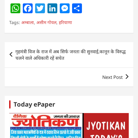
W
F
T
Li
M
S
h
a
w
n
e
h
Tags:
अम्बाला
,
असीम गोयल
,
हरियाणा
at
c
itt
k
ss
ar
s
e
er
e
e
e
A
b
dI
n
Post
गृहमंत्री विज के राज में अब सिर्फ जनता की सुनवाई,कानून के विरुद्ध
p
o
n
g
navigation
चलने वाले अधिकारी रहें सचेत
p
o
er
k
Next Post
Today ePaper