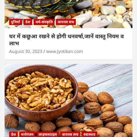
दुनियाँ
देश
धर्म-संस्कृति
वायरल सच
घर में कछुआ रखने से होगी धनवर्षा,जानें वास्तु नियम व
लाभ
August 30, 2023
www.Jyotikan.com
देश
मनोरंजन
लाइफस्टाइल
वायरल सच
स्वास्थय