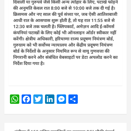
दिवाली या गुरुपर्व जैसे किसी अन्य त्योहार के लिए, पटाखे फोड़ने
की अनुमति केवल रात 8:00 बजे से 10:00 बजे तक दी गई है।
क्रिसमस और नए साल की पूर्व संध्या पर, जब ऐसी आतिशबाजी
आधी रात के आसपास शुरू होती है, तो यह रात 11:55 बजे से
12:30 बजे तक चलती है। फ्लिपकार्ट, अमेज़न आदि ई-कॉमर्स
कंपनियां पटाखों के लिए कोई भी ऑनलाइन ऑर्डर स्वीकार नहीं
करेंगी। क्षेत्रीय अधिकारी, हरियाणा राज्य प्रदूषण नियंत्रण बोर्ड,
गुरुग्राम को भी सर्वोच्च न्यायालय और केंद्रीय प्रदूषण नियंत्रण
बोर्ड के निर्देशों के अनुसार नियमित रूप से वायु गुणवत्ता की
निगरानी करने और संबंधित वेबसाइटों पर डेटा अपलोड करने का
निर्देश दिया गया है।
W
F
T
Li
M
S
h
a
w
n
e
h
at
c
itt
k
ss
ar
s
e
er
e
e
e
Post