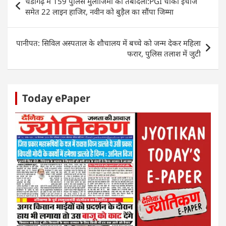
चंडीगढ़ में 159 पुलिस मुलाजिमों का तबादला:PGI चौकी इंचार्ज
A
b
dI
n
navigation
समेत 22 लाइन हाजिर, नवीन को बुड़ैल का सौंपा जिम्मा
p
o
n
g
p
o
er
पानीपत: सिविल अस्पताल के शौचालय में बच्चे को जन्म देकर महिला
k
फरार, पुलिस तलाश में जुटी
Today ePaper