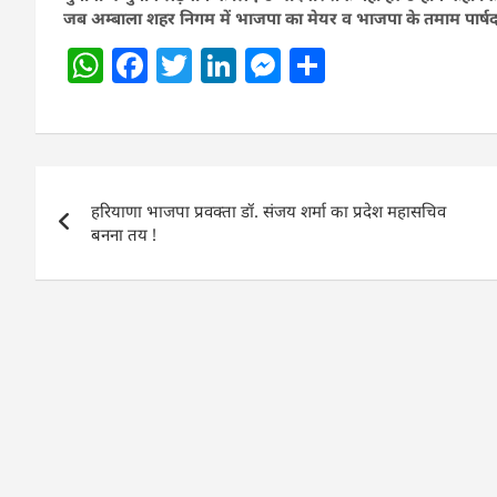
जब अम्बाला शहर निगम में भाजपा का मेयर व भाजपा के तमाम पार्षद हों
W
F
T
Li
M
S
h
a
w
n
e
h
at
c
itt
k
ss
ar
s
e
er
e
e
e
Post
A
b
dI
n
हरियाणा भाजपा प्रवक्ता डॉ. संजय शर्मा का प्रदेश महासचिव
navigation
p
o
n
g
बनना तय !
p
o
er
k