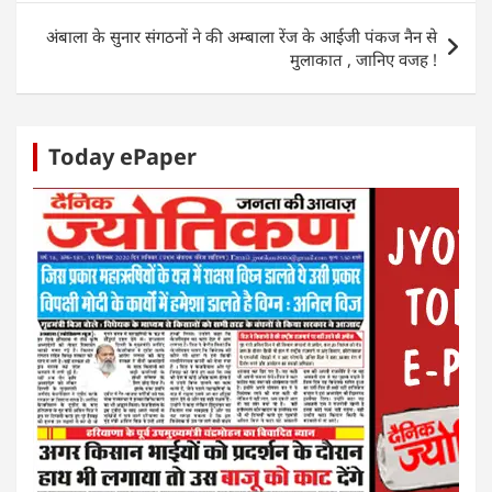
p
o
n
g
अंबाला के सुनार संगठनों ने की अम्बाला रेंज के आईजी पंकज नैन से
p
o
er
मुलाकात , जानिए वजह !
k
Today ePaper