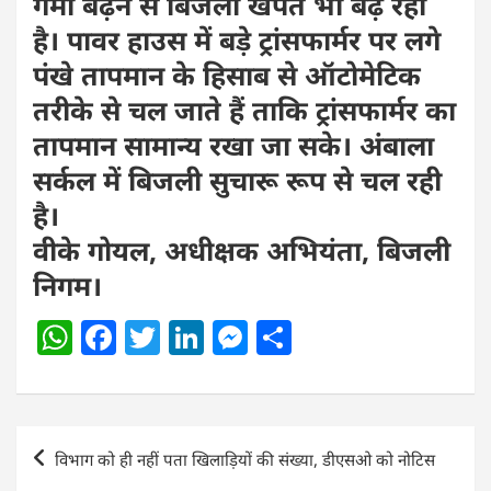
गर्मी बढ़ने से बिजली खपत भी बढ़ रही
है। पावर हाउस में बड़े ट्रांसफार्मर पर लगे
पंखे तापमान के हिसाब से ऑटोमेटिक
तरीके से चल जाते हैं ताकि ट्रांसफार्मर का
तापमान सामान्य रखा जा सके। अंबाला
सर्कल में बिजली सुचारू रूप से चल रही
है।
वीके गोयल, अधीक्षक अभियंता, बिजली
निगम।
W
F
T
Li
M
S
h
a
w
n
e
h
at
c
itt
k
ss
ar
s
e
er
e
e
e
Post
विभाग को ही नहीं पता खिलाड़ियों की संख्या, डीएसओ को नोटिस
A
b
dI
n
navigation